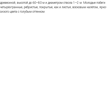
древесиной, высотой до 60—80 м и диаметром ствола 1—2 м. Молодые побеги
четырёхгранные, ребристые, покрытые, как и листья, восковым налётом, ярко-
сизого цвета с голубым оттенком.