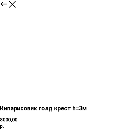
Кипарисовик голд крест h=3м
8000,00
р.